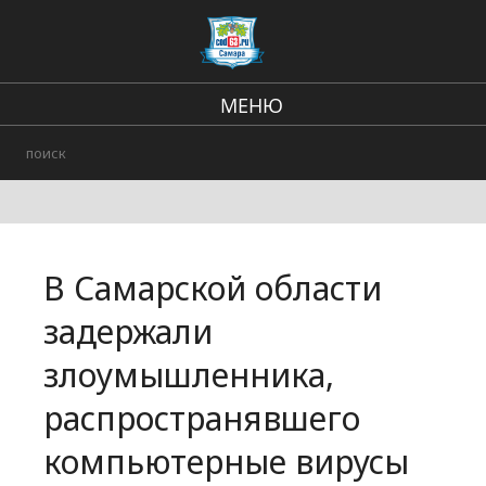
МЕНЮ
Региональные новости
В стране и мире
Происшествия
В Самарской области
Городские события
задержали
злоумышленника,
распространявшего
компьютерные вирусы